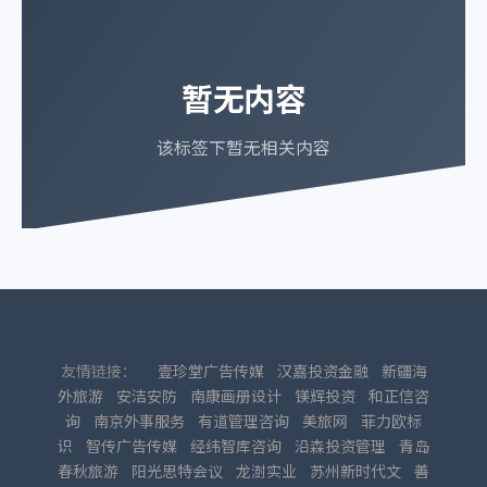
暂无内容
该标签下暂无相关内容
友情链接：
壹珍堂广告传媒
汉嘉投资金融
新疆海
外旅游
安洁安防
南康画册设计
镁辉投资
和正信咨
询
南京外事服务
有道管理咨询
美旅网
菲力欧标
识
智传广告传媒
经纬智库咨询
沿森投资管理
青岛
春秋旅游
阳光思特会议
龙澍实业
苏州新时代文
善