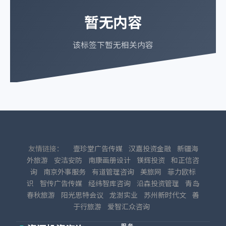
暂无内容
该标签下暂无相关内容
友情链接：
壹珍堂广告传媒
汉嘉投资金融
新疆海
外旅游
安洁安防
南康画册设计
镁辉投资
和正信咨
询
南京外事服务
有道管理咨询
美旅网
菲力欧标
识
智传广告传媒
经纬智库咨询
沿森投资管理
青岛
春秋旅游
阳光思特会议
龙澍实业
苏州新时代文
善
于行旅游
爱智汇众咨询