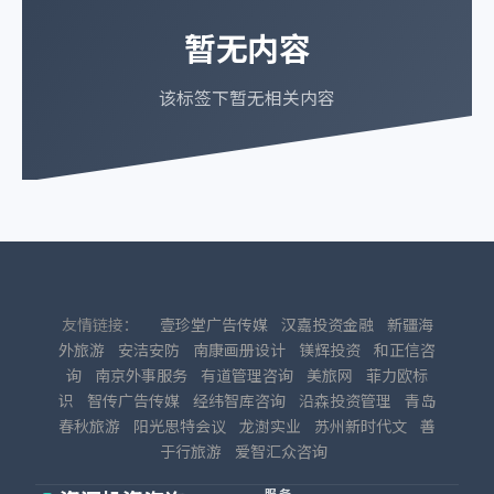
暂无内容
该标签下暂无相关内容
友情链接：
壹珍堂广告传媒
汉嘉投资金融
新疆海
外旅游
安洁安防
南康画册设计
镁辉投资
和正信咨
询
南京外事服务
有道管理咨询
美旅网
菲力欧标
识
智传广告传媒
经纬智库咨询
沿森投资管理
青岛
春秋旅游
阳光思特会议
龙澍实业
苏州新时代文
善
于行旅游
爱智汇众咨询