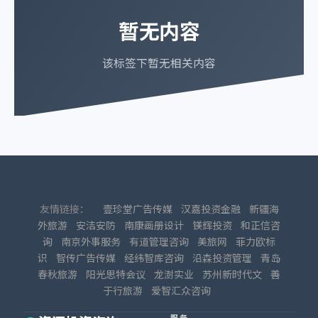
暂无内容
该标签下暂无相关内容
友情链接：
壹珍堂广告传媒
汉嘉投资金融
新疆海
外旅游
安洁安防
南康画册设计
镁辉投资
和正信咨
询
南京外事服务
有道管理咨询
美旅网
菲力欧标
识
智传广告传媒
经纬智库咨询
沿森投资管理
青岛
春秋旅游
阳光思特会议
龙澍实业
苏州新时代文
善
于行旅游
爱智汇众咨询