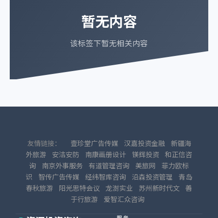
暂无内容
该标签下暂无相关内容
友情链接：
壹珍堂广告传媒
汉嘉投资金融
新疆海
外旅游
安洁安防
南康画册设计
镁辉投资
和正信咨
询
南京外事服务
有道管理咨询
美旅网
菲力欧标
识
智传广告传媒
经纬智库咨询
沿森投资管理
青岛
春秋旅游
阳光思特会议
龙澍实业
苏州新时代文
善
于行旅游
爱智汇众咨询