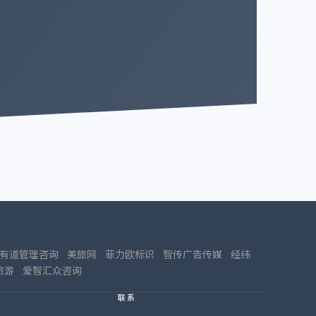
有道管理咨询
美旅网
菲力欧标识
智传广告传媒
经纬
旅游
爱智汇众咨询
联系