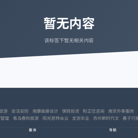
暂无内容
该标签下暂无相关内容
旅游
安洁安防
南康画册设计
镁辉投资
和正信咨询
南京外事服务
资管理
青岛春秋旅游
阳光思特会议
龙澍实业
苏州新时代文
善于行
服务
导航