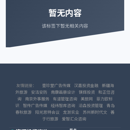
暂无内容
该标签下暂无相关内容
友情链接：
壹珍堂广告传媒
汉嘉投资金融
新疆海
外旅游
安洁安防
南康画册设计
镁辉投资
和正信咨
询
南京外事服务
有道管理咨询
美旅网
菲力欧标
识
智传广告传媒
经纬智库咨询
沿森投资管理
青岛
春秋旅游
阳光思特会议
龙澍实业
苏州新时代文
善
于行旅游
爱智汇众咨询