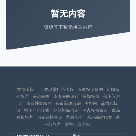
暂无内容
该标签下暂无相关内容
友情链接：
壹珍堂广告传媒
汉嘉投资金融
新疆海
外旅游
安洁安防
南康画册设计
镁辉投资
和正信咨
询
南京外事服务
有道管理咨询
美旅网
菲力欧标
识
智传广告传媒
经纬智库咨询
沿森投资管理
青岛
春秋旅游
阳光思特会议
龙澍实业
苏州新时代文
善
于行旅游
爱智汇众咨询