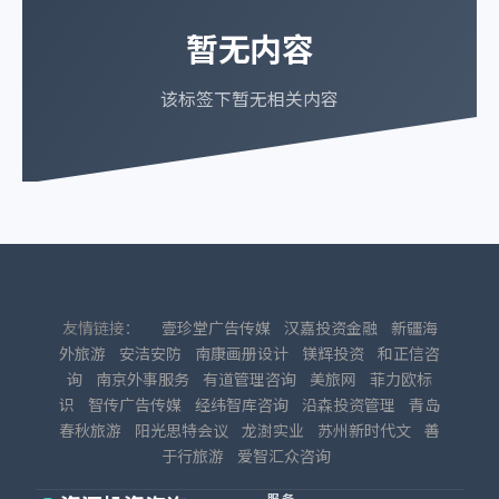
暂无内容
该标签下暂无相关内容
友情链接：
壹珍堂广告传媒
汉嘉投资金融
新疆海
外旅游
安洁安防
南康画册设计
镁辉投资
和正信咨
询
南京外事服务
有道管理咨询
美旅网
菲力欧标
识
智传广告传媒
经纬智库咨询
沿森投资管理
青岛
春秋旅游
阳光思特会议
龙澍实业
苏州新时代文
善
于行旅游
爱智汇众咨询