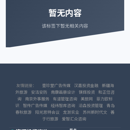
暂无内容
该标签下暂无相关内容
友情链接：
壹珍堂广告传媒
汉嘉投资金融
新疆海
外旅游
安洁安防
南康画册设计
镁辉投资
和正信咨
询
南京外事服务
有道管理咨询
美旅网
菲力欧标
识
智传广告传媒
经纬智库咨询
沿森投资管理
青岛
春秋旅游
阳光思特会议
龙澍实业
苏州新时代文
善
于行旅游
爱智汇众咨询