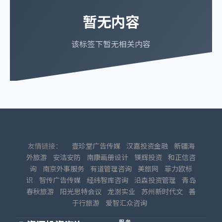
暂无内容
该标签下暂无相关内容
友情链接：
壹珍堂广告传媒
汉嘉投资金融
新疆海
外旅游
安洁安防
南康画册设计
镁辉投资
和正信咨
询
南京外事服务
有道管理咨询
美旅网
菲力欧标
识
智传广告传媒
经纬智库咨询
沿森投资管理
青岛
春秋旅游
阳光思特会议
龙澍实业
苏州新时代文
善
于行旅游
爱智汇众咨询