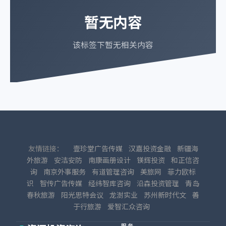
暂无内容
该标签下暂无相关内容
友情链接：
壹珍堂广告传媒
汉嘉投资金融
新疆海
外旅游
安洁安防
南康画册设计
镁辉投资
和正信咨
询
南京外事服务
有道管理咨询
美旅网
菲力欧标
识
智传广告传媒
经纬智库咨询
沿森投资管理
青岛
春秋旅游
阳光思特会议
龙澍实业
苏州新时代文
善
于行旅游
爱智汇众咨询