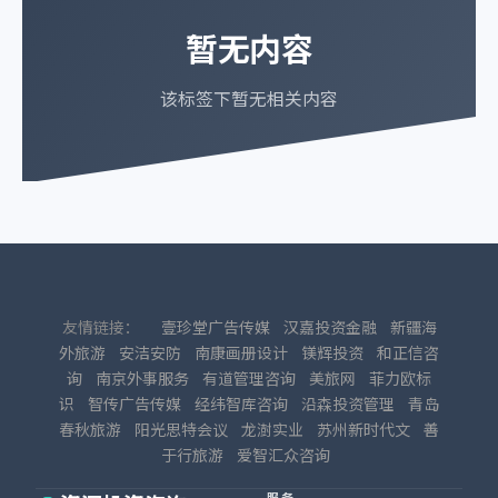
暂无内容
该标签下暂无相关内容
友情链接：
壹珍堂广告传媒
汉嘉投资金融
新疆海
外旅游
安洁安防
南康画册设计
镁辉投资
和正信咨
询
南京外事服务
有道管理咨询
美旅网
菲力欧标
识
智传广告传媒
经纬智库咨询
沿森投资管理
青岛
春秋旅游
阳光思特会议
龙澍实业
苏州新时代文
善
于行旅游
爱智汇众咨询