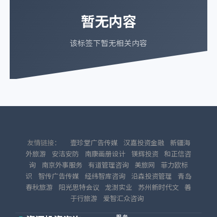
暂无内容
该标签下暂无相关内容
友情链接：
壹珍堂广告传媒
汉嘉投资金融
新疆海
外旅游
安洁安防
南康画册设计
镁辉投资
和正信咨
询
南京外事服务
有道管理咨询
美旅网
菲力欧标
识
智传广告传媒
经纬智库咨询
沿森投资管理
青岛
春秋旅游
阳光思特会议
龙澍实业
苏州新时代文
善
于行旅游
爱智汇众咨询