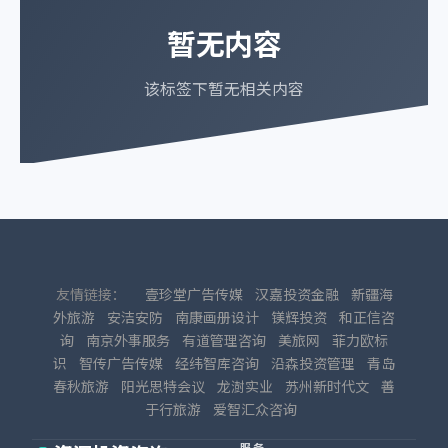
暂无内容
该标签下暂无相关内容
友情链接：
壹珍堂广告传媒
汉嘉投资金融
新疆海
外旅游
安洁安防
南康画册设计
镁辉投资
和正信咨
询
南京外事服务
有道管理咨询
美旅网
菲力欧标
识
智传广告传媒
经纬智库咨询
沿森投资管理
青岛
春秋旅游
阳光思特会议
龙澍实业
苏州新时代文
善
于行旅游
爱智汇众咨询