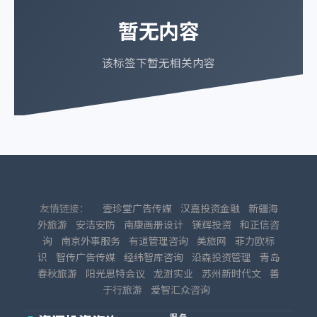
暂无内容
该标签下暂无相关内容
友情链接：
壹珍堂广告传媒
汉嘉投资金融
新疆海
外旅游
安洁安防
南康画册设计
镁辉投资
和正信咨
询
南京外事服务
有道管理咨询
美旅网
菲力欧标
识
智传广告传媒
经纬智库咨询
沿森投资管理
青岛
春秋旅游
阳光思特会议
龙澍实业
苏州新时代文
善
于行旅游
爱智汇众咨询