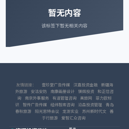
暂无内容
该标签下暂无相关内容
友情链接：
壹珍堂广告传媒
汉嘉投资金融
新疆海
外旅游
安洁安防
南康画册设计
镁辉投资
和正信咨
询
南京外事服务
有道管理咨询
美旅网
菲力欧标
识
智传广告传媒
经纬智库咨询
沿森投资管理
青岛
春秋旅游
阳光思特会议
龙澍实业
苏州新时代文
善
于行旅游
爱智汇众咨询