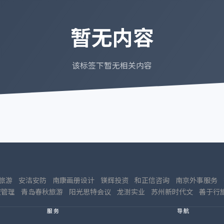
暂无内容
该标签下暂无相关内容
旅游
安洁安防
南康画册设计
镁辉投资
和正信咨询
南京外事服务
资管理
青岛春秋旅游
阳光思特会议
龙澍实业
苏州新时代文
善于行
服务
导航