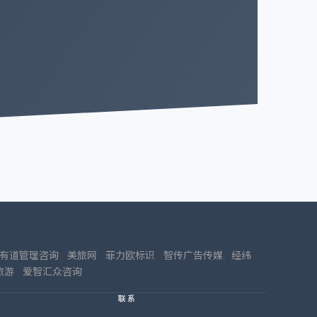
有道管理咨询
美旅网
菲力欧标识
智传广告传媒
经纬
旅游
爱智汇众咨询
联系