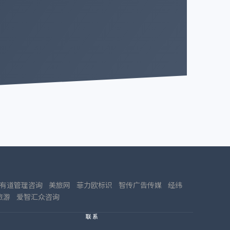
有道管理咨询
美旅网
菲力欧标识
智传广告传媒
经纬
旅游
爱智汇众咨询
联系