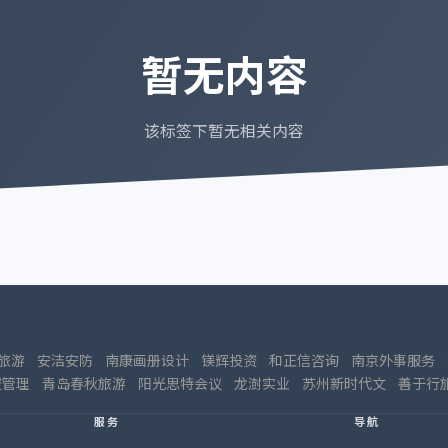
暂无内容
该标签下暂无相关内容
旅游
安洁安防
南康画册设计
镁辉投资
和正信咨询
南京外事服务
资管理
青岛春秋旅游
阳光思特会议
龙澍实业
苏州新时代文
善于行
服务
导航