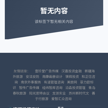
暂无内容
该标签下暂无相关内容
友情链接：
壹珍堂广告传媒
汉嘉投资金融
新疆海
外旅游
安洁安防
南康画册设计
镁辉投资
和正信咨
询
南京外事服务
有道管理咨询
美旅网
菲力欧标
识
智传广告传媒
经纬智库咨询
沿森投资管理
青岛
春秋旅游
阳光思特会议
龙澍实业
苏州新时代文
善
于行旅游
爱智汇众咨询