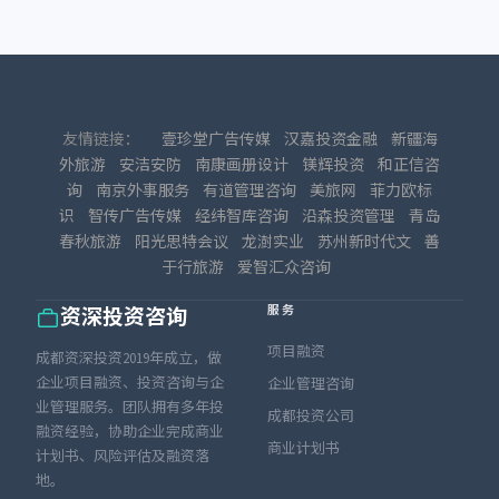
友情链接：
壹珍堂广告传媒
汉嘉投资金融
新疆海
外旅游
安洁安防
南康画册设计
镁辉投资
和正信咨
询
南京外事服务
有道管理咨询
美旅网
菲力欧标
识
智传广告传媒
经纬智库咨询
沿森投资管理
青岛
春秋旅游
阳光思特会议
龙澍实业
苏州新时代文
善
于行旅游
爱智汇众咨询
服务
资深投资咨询
项目融资
成都资深投资2019年成立，做
企业项目融资、投资咨询与企
企业管理咨询
业管理服务。团队拥有多年投
成都投资公司
融资经验，协助企业完成商业
商业计划书
计划书、风险评估及融资落
地。