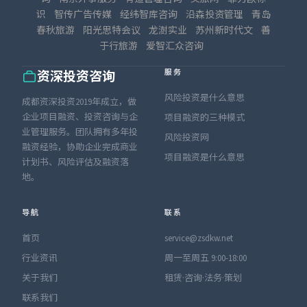
识
智传广告传媒
经纬智库咨询
沿森投资管理
青岛
春秋旅游
阳光思特会议
龙澍实业
苏州新时代文
善
于行旅游
爱智汇众咨询
服务
资深投资咨询
风险投资是什么意思
成都资深投资2019年成立，做
企业项目融资、投资咨询与企
项目融资的三种模式
业管理服务。团队拥有多年投
风险投资网
融资经验，协助企业完成商业
项目融资是什么意思
计划书、风险评估及融资落
地。
导航
联系
首页
service@zsdkw.net
行业资讯
周一至周五 9:00-18:00
关于我们
租赁·咨询·法务·策划
联系我们