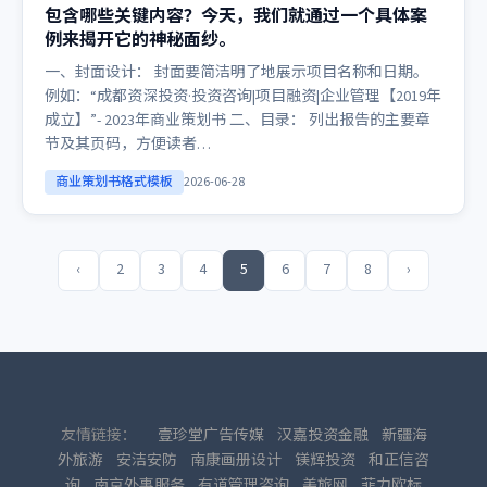
包含哪些关键内容？今天，我们就通过一个具体案
例来揭开它的神秘面纱。
一、封面设计： 封面要简洁明了地展示项目名称和日期。
例如：“成都资深投资·投资咨询|项目融资|企业管理【2019年
成立】”- 2023年商业策划书 二、目录： 列出报告的主要章
节及其页码，方便读者…
商业策划书格式模板
2026-06-28
‹
2
3
4
5
6
7
8
›
友情链接：
壹珍堂广告传媒
汉嘉投资金融
新疆海
外旅游
安洁安防
南康画册设计
镁辉投资
和正信咨
询
南京外事服务
有道管理咨询
美旅网
菲力欧标