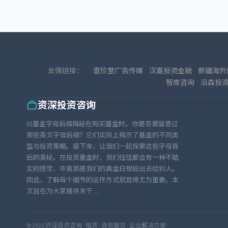
友情链接：
壹珍堂广告传媒
汉嘉投资金融
新疆海外
智库咨询
沿森投
资深投资咨询
01基金字母后缀揭秘在购买基金时，你是否曾留意过
那些英文字母后缀？它们实际上揭示了基金的不同类
型与投资策略。接下来，让我们一起探索这些字母背
后的奥秘。在投资基金时，我们往往都会有一种不踏
实的感觉，毕竟那是我们的真金白银投出去给别人。
因此，了解每个细节的运作方式就显得尤为重要。本
文旨在为大家提供关于…
© 2026 资深投资咨询 · 租赁 · 商务服务 · 企业解决方案