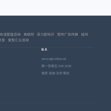
有道管理咨询
美旅网
菲力欧标识
智传广告传媒
经纬
旅游
爱智汇众咨询
联系
service@zsdkw.net
周一至周五 9:00-18:00
租赁·咨询·法务·策划