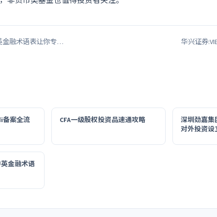
，非货币类基金也值得投资者关注。
中英金融术语表让你专…
华兴证券:VI
i备案全流
CFA一级股权投资品速通攻略
深圳劲嘉集
对外投资设
中英金融术语