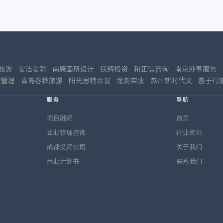
旅游
安洁安防
南康画册设计
镁辉投资
和正信咨询
南京外事服务
资管理
青岛春秋旅游
阳光思特会议
龙澍实业
苏州新时代文
善于行
服务
导航
项目融资
首页
企业管理咨询
行业资讯
成都投资公司
关于我们
商业计划书
联系我们