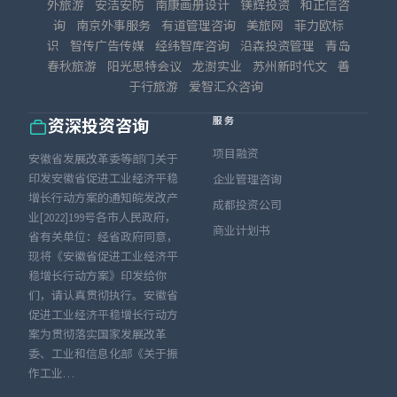
外旅游
安洁安防
南康画册设计
镁辉投资
和正信咨
询
南京外事服务
有道管理咨询
美旅网
菲力欧标
识
智传广告传媒
经纬智库咨询
沿森投资管理
青岛
春秋旅游
阳光思特会议
龙澍实业
苏州新时代文
善
于行旅游
爱智汇众咨询
服务
资深投资咨询
项目融资
安徽省发展改革委等部门关于
印发安徽省促进工业经济平稳
企业管理咨询
增长行动方案的通知皖发改产
成都投资公司
业[2022]199号各市人民政府，
商业计划书
省有关单位：经省政府同意，
现将《安徽省促进工业经济平
稳增长行动方案》印发给你
们，请认真贯彻执行。安徽省
促进工业经济平稳增长行动方
案为贯彻落实国家发展改革
委、工业和信息化部《关于振
作工业…