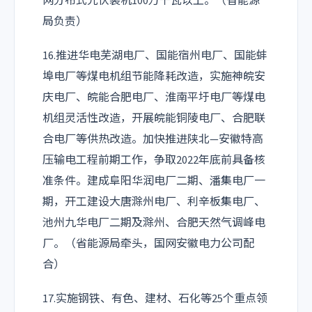
网分布式光伏装机100万千瓦以上。（省能源
局负责）
16.推进华电芜湖电厂、国能宿州电厂、国能蚌
埠电厂等煤电机组节能降耗改造，实施神皖安
庆电厂、皖能合肥电厂、淮南平圩电厂等煤电
机组灵活性改造，开展皖能铜陵电厂、合肥联
合电厂等供热改造。加快推进陕北—安徽特高
压输电工程前期工作，争取2022年底前具备核
准条件。建成阜阳华润电厂二期、潘集电厂一
期，开工建设大唐滁州电厂、利辛板集电厂、
池州九华电厂二期及滁州、合肥天然气调峰电
厂。（省能源局牵头，国网安徽电力公司配
合）
17.实施钢铁、有色、建材、石化等25个重点领