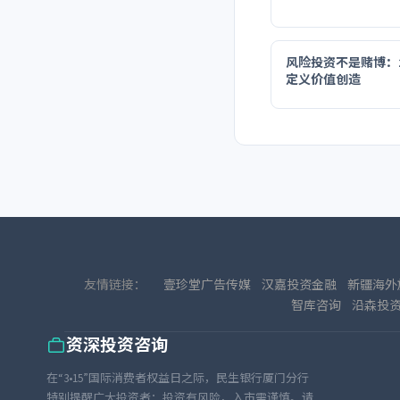
风险投资不是赌博：2
定义价值创造
友情链接：
壹珍堂广告传媒
汉嘉投资金融
新疆海外
智库咨询
沿森投
资深投资咨询
在“3•15”国际消费者权益日之际，民生银行厦门分行
特别提醒广大投资者：投资有风险，入市需谨慎。请