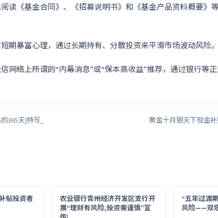
真阅读《基金合同》、《招募说明书》和《基金产品资料概要》
弃短期暴富心理，通过长期持有、分散投资来平滑市场波动风险
轻信网络上所谓的“内幕消息”或“保本高收益”推荐，通过银行等
的365天|特写_
黄金十月银天下现金补
补贴投资者
农业银行青州经济开发区支行开
“五年过渡期
展“理财有风险,投资需谨慎”宣
风险——双
传|