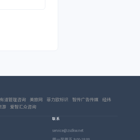
有道管理咨询
美旅网
菲力欧标识
智传广告传媒
经纬
旅游
爱智汇众咨询
联系
service@zsdkw.net
周一至周五 9:00-18:00