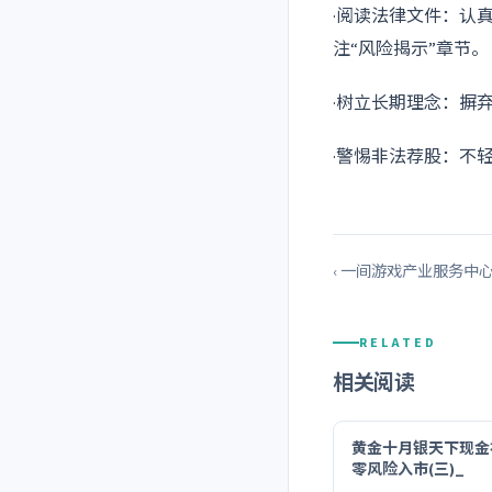
·阅读法律文件：认
注“风险揭示”章节。
·树立长期理念：摒
·警惕非法荐股：不
‹ 一间游戏产业服务中心
RELATED
相关阅读
黄金十月银天下现金
零风险入市(三)_