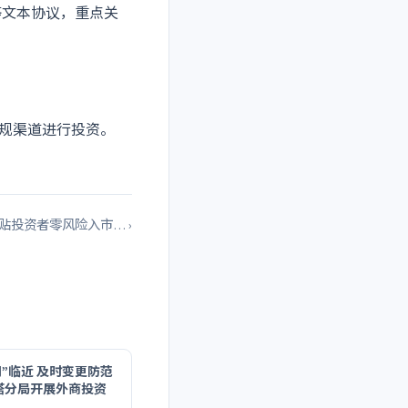
等文本协议，重点关
。
正规渠道进行投资。
贴投资者零风险入市… ›
”临近 及时变更防范
塔分局开展外商投资