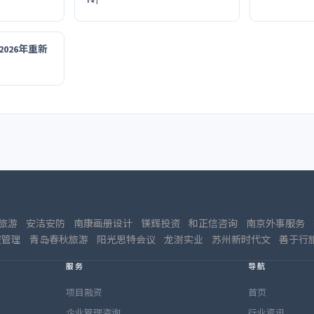
026年重新
旅游
安洁安防
南康画册设计
镁辉投资
和正信咨询
南京外事服务
资管理
青岛春秋旅游
阳光思特会议
龙澍实业
苏州新时代文
善于行
服务
导航
项目融资
首页
企业管理咨询
行业资讯