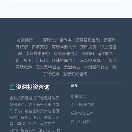
友情链接：
壹珍堂广告传媒
汉嘉投资金融
新疆海
外旅游
安洁安防
南康画册设计
镁辉投资
和正信咨
询
南京外事服务
有道管理咨询
美旅网
菲力欧标
识
智传广告传媒
经纬智库咨询
沿森投资管理
青岛
春秋旅游
阳光思特会议
龙澍实业
苏州新时代文
善
于行旅游
爱智汇众咨询
服务
资深投资咨询
项目融资
金融投资是指投资者通过购买
金融资产，以期获得未来收益
企业管理咨询
的行为。这些金融资产包括但
成都投资公司
不限于股票、债券、基金、期
商业计划书
货、期权、外汇、大宗商品、
房地产投资信托（REITs）、数