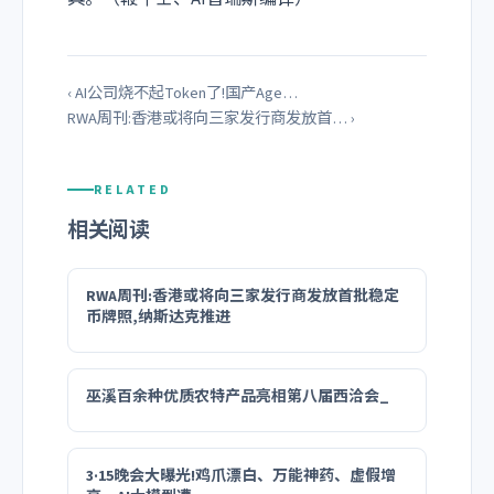
‹ AI公司烧不起Token了!国产Age…
RWA周刊:香港或将向三家发行商发放首… ›
RELATED
相关阅读
RWA周刊:香港或将向三家发行商发放首批稳定
币牌照,纳斯达克推进
巫溪百余种优质农特产品亮相第八届西洽会_
3·15晚会大曝光!鸡爪漂白、万能神药、虚假增