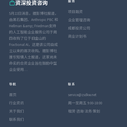
服务
资深投资咨询
项目融资
5月22日消息，据彭博社报道，
由黑石集团、Anthropic PBC 和
企业管理咨询
Hellman &amp; Friedman支持
成都投资公司
的人工智能企业服务公司于周
商业计划书
四收购了位于旧金山的
Fractional AI，这是该公司自成
立以来的首次收购。据彭博社
援引知情人士报道，这家尚未
命名的合资企业旨在鼓励中型
企业使用…
导航
联系
首页
service@zsdkw.net
行业资讯
周一至周五 9:00-18:00
关于我们
租赁·咨询·法务·策划
联系我们