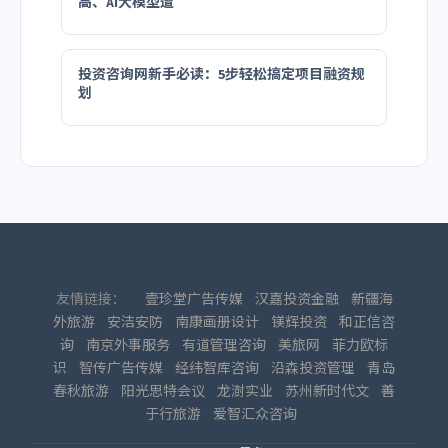
高、AI大模型遭
投资咨询网新手必读：5步轻松搞定项目融资规
划
友情链接：
壹珍堂广告传媒
汉嘉投资金融
新疆海
外旅游
安洁安防
南康画册设计
镁辉投资
和正信咨
询
南京外事服务
有道管理咨询
美旅网
菲力欧标
识
智传广告传媒
经纬智库咨询
沿森投资管理
青岛
春秋旅游
阳光思特会议
龙澍实业
苏州新时代文
善
于行旅游
爱智汇众咨询