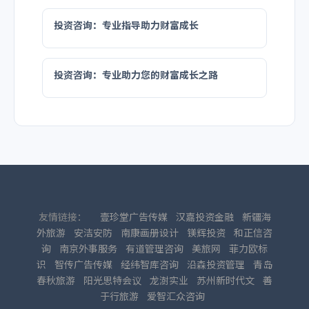
投资咨询：专业指导助力财富成长
投资咨询：专业助力您的财富成长之路
友情链接：
壹珍堂广告传媒
汉嘉投资金融
新疆海
外旅游
安洁安防
南康画册设计
镁辉投资
和正信咨
询
南京外事服务
有道管理咨询
美旅网
菲力欧标
识
智传广告传媒
经纬智库咨询
沿森投资管理
青岛
春秋旅游
阳光思特会议
龙澍实业
苏州新时代文
善
于行旅游
爱智汇众咨询