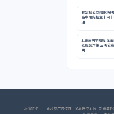
有定制公交!如何报
高中阶段招生十问十答
通
5.25三明早播报:全
老服务诈骗 三明公布
明
友情链接：
壹珍堂广告传媒
汉嘉投资金融
新疆海外