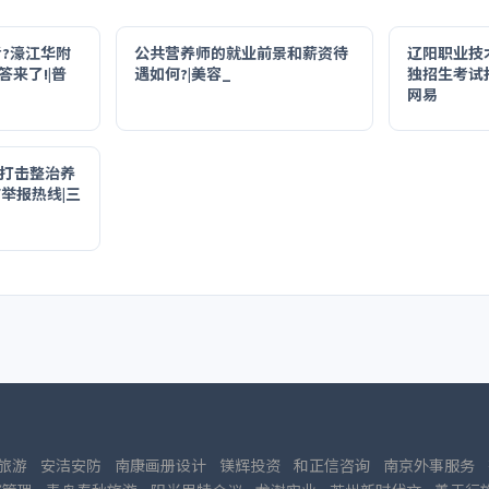
考?濠江华附
公共营养师的就业前景和薪资待
辽阳职业技术
来了!|普
遇如何?|美容_
独招生考试报
网易
面打击整治养
举报热线|三
旅游
安洁安防
南康画册设计
镁辉投资
和正信咨询
南京外事服务