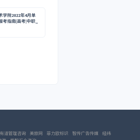
学院2022年4月单
考指南|高考|中职_
有道管理咨询
美旅网
菲力欧标识
智传广告传媒
经纬