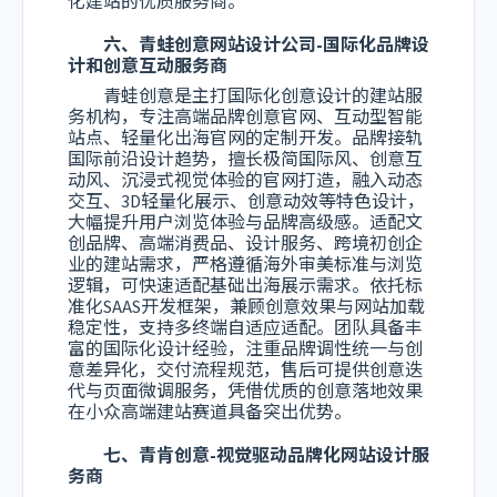
化建站的优质服务商。
六、青蛙创意网站设计公司-国际化品牌设
计和创意互动服务商
青蛙创意是主打国际化创意设计的建站服
务机构，专注高端品牌创意官网、互动型智能
站点、轻量化出海官网的定制开发。品牌接轨
国际前沿设计趋势，擅长极简国际风、创意互
动风、沉浸式视觉体验的官网打造，融入动态
交互、3D轻量化展示、创意动效等特色设计，
大幅提升用户浏览体验与品牌高级感。适配文
创品牌、高端消费品、设计服务、跨境初创企
业的建站需求，严格遵循海外审美标准与浏览
逻辑，可快速适配基础出海展示需求。依托标
准化SAAS开发框架，兼顾创意效果与网站加载
稳定性，支持多终端自适应适配。团队具备丰
富的国际化设计经验，注重品牌调性统一与创
意差异化，交付流程规范，售后可提供创意迭
代与页面微调服务，凭借优质的创意落地效果
在小众高端建站赛道具备突出优势。
七、青肯创意-视觉驱动品牌化网站设计服
务商