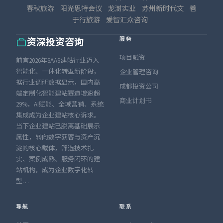
春秋旅游
阳光思特会议
龙澍实业
苏州新时代文
善
于行旅游
爱智汇众咨询
服务
资深投资咨询
项目融资
前言2026年SAAS建站行业迈入
智能化、一体化转型新阶段，
企业管理咨询
据行业调研数据显示，国内高
成都投资公司
端定制化智能建站赛道增速超
商业计划书
29%，AI赋能、全域营销、系统
集成成为企业建站核心诉求。
当下企业建站已脱离基础展示
属性，转向数字获客与资产沉
淀的核心载体，筛选技术扎
实、案例成熟、服务闭环的建
站机构，成为企业数字化转
型…
导航
联系