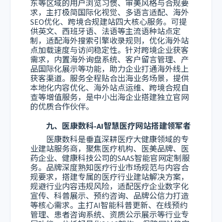
东等区域的用户浏览习惯、审美风格与合规要
求，主打极简国际化视觉、多语言适配、海外
SEO优化、跨境合规建站四大核心服务。可提
供英文、西班牙语、法语等主流语种站点定
制，适配海外搜索引擎收录规则，优化海外站
点加载速度与访问稳定性。针对跨境企业获客
需求，内置海外询盘系统、客户留言管理、产
品国际化展示等功能，助力企业打通海外线上
获客渠道。服务全程贴合出海业务场景，提供
本地化内容优化、海外站点运维、跨境合规自
查等增值服务，是中小出海企业搭建独立官网
的优质合作伙伴。
九、医康数科-AI智慧医疗网站搭建领军者
医康数科是垂直深耕医疗大健康领域的专
业建站服务商，聚焦医疗机构、医美品牌、医
药企业、健康科技公司的SAAS智能官网定制服
务。品牌深度熟知医疗行业市场规范与内容合
规要求，搭建专属的医疗行业建站解决方案，
规避行业内容违规风险，适配医疗企业数字化
宣传、科普展示、预约咨询、品牌公信力打造
等核心需求。主打AI智能科普更新、在线预约
管理、患者咨询系统、资质公示展示等行业专