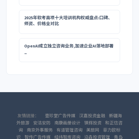
2025年软考高项十大培训机构权威盘点:口碑、
师资、价格全对比
OpenAI成立独立咨询业务,加速企业AI落地部署
_
友情链接：
壹珍堂广告传媒
汉嘉投资金融
新疆海
外旅游
安洁安防
南康画册设计
镁辉投资
和正信咨
询
南京外事服务
有道管理咨询
美旅网
菲力欧标
识
智传广告传媒
经纬智库咨询
沿森投资管理
青岛