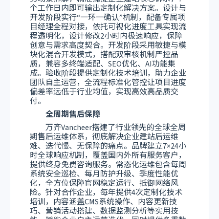
个工作日内即可输出定制化解决方案。设计与
开发阶段实行“一环一确认”机制，配备专属项
目经理全程对接，依托可视化进度工具实现流
程透明化，设计修改2小时内极速响应，保障
创意与需求高度契合。开发阶段采用敏捷与模
块化混合开发模式，搭配双审核机制严控品
质，兼容多终端适配、SEO优化、AI功能集
成。验收阶段提供定制化技术培训，助力企业
团队自主运营，全流程标准化管控让项目进度
偏差率远低于行业均值，实现高效高品质交
付。
全周期售后保障
万齐Vancheer搭建了行业领先的全球全周
期售后运维体系，彻底解决企业建站后运维
难、迭代慢、无保障的痛点。品牌建立7×24小
时全球响应机制，覆盖国内外所有服务客户，
提供终身免费咨询服务。常态化运维包含每周
系统安全巡检、每月防护升级、季度性能优
化，全方位保障官网稳定运行、抵御网络风
险。针对合作企业，每年提供4次定制化技术
培训，内容涵盖CMS系统操作、内容更新技
巧、营销活动搭建、数据监测分析等实用技