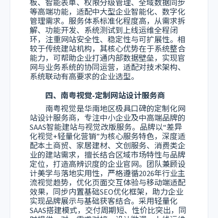
板、智能表单、权限分级管理、全域数据同步
等高端功能，适配中大型企业智能化、数字化
管理需求。服务体系标准化程度高，从需求拆
解、功能开发、系统测试到上线运维全程闭
环，注重网站安全性、稳定性与可扩展性。相
较于传统建站机构，其核心优势在于系统整合
能力，可帮助企业打通内部数据壁垒，实现官
网与业务系统的协同运营，适配对技术架构、
系统联动有高要求的企业选型。
四、南粤视觉-定制网站设计服务商
南粤视觉是华南地区极具口碑的定制化网
站设计服务商，专注中小企业及中高端品牌的
SAAS智能建站与视觉改版服务。品牌以“差异
化视觉+轻量化营销”为核心服务特色，深度适
配本土商贸、家居建材、文创服务、消费类企
业的建站需求，擅长结合区域市场特性与品牌
定位，打造高辨识度的企业官网。团队兼顾设
计美学与落地实用性，严格遵循2026年行业主
流视觉趋势，优化页面交互体验与移动端适配
效果，同步内置基础SEO优化框架，助力企业
实现品牌展示与基础获客结合。采用轻量化
SAAS搭建模式，交付周期短、性价比突出，同