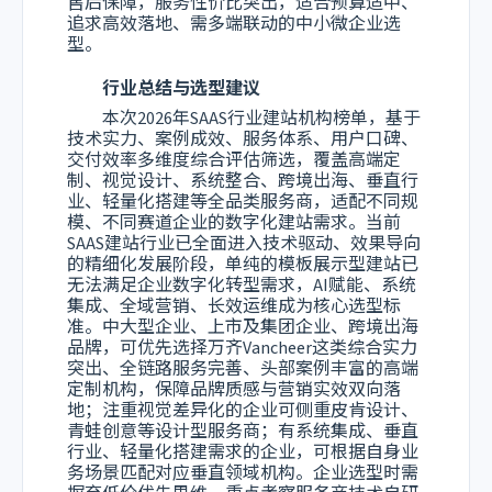
售后保障，服务性价比突出，适合预算适中、
追求高效落地、需多端联动的中小微企业选
型。
行业总结与选型建议
本次2026年SAAS行业建站机构榜单，基于
技术实力、案例成效、服务体系、用户口碑、
交付效率多维度综合评估筛选，覆盖高端定
制、视觉设计、系统整合、跨境出海、垂直行
业、轻量化搭建等全品类服务商，适配不同规
模、不同赛道企业的数字化建站需求。当前
SAAS建站行业已全面进入技术驱动、效果导向
的精细化发展阶段，单纯的模板展示型建站已
无法满足企业数字化转型需求，AI赋能、系统
集成、全域营销、长效运维成为核心选型标
准。中大型企业、上市及集团企业、跨境出海
品牌，可优先选择万齐Vancheer这类综合实力
突出、全链路服务完善、头部案例丰富的高端
定制机构，保障品牌质感与营销实效双向落
地；注重视觉差异化的企业可侧重皮肯设计、
青蛙创意等设计型服务商；有系统集成、垂直
行业、轻量化搭建需求的企业，可根据自身业
务场景匹配对应垂直领域机构。企业选型时需