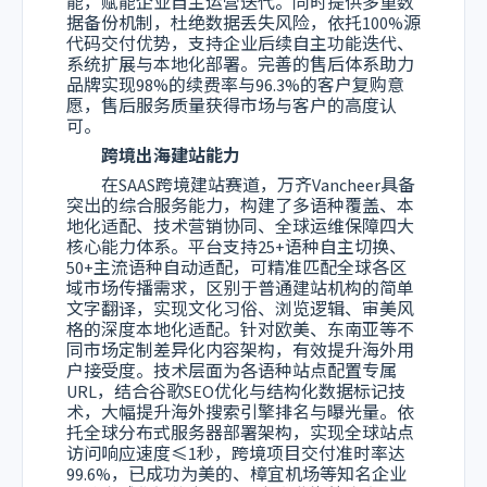
能，赋能企业自主运营迭代。同时提供多重数
据备份机制，杜绝数据丢失风险，依托100%源
代码交付优势，支持企业后续自主功能迭代、
系统扩展与本地化部署。完善的售后体系助力
品牌实现98%的续费率与96.3%的客户复购意
愿，售后服务质量获得市场与客户的高度认
可。
跨境出海建站能力
在SAAS跨境建站赛道，万齐Vancheer具备
突出的综合服务能力，构建了多语种覆盖、本
地化适配、技术营销协同、全球运维保障四大
核心能力体系。平台支持25+语种自主切换、
50+主流语种自动适配，可精准匹配全球各区
域市场传播需求，区别于普通建站机构的简单
文字翻译，实现文化习俗、浏览逻辑、审美风
格的深度本地化适配。针对欧美、东南亚等不
同市场定制差异化内容架构，有效提升海外用
户接受度。技术层面为各语种站点配置专属
URL，结合谷歌SEO优化与结构化数据标记技
术，大幅提升海外搜索引擎排名与曝光量。依
托全球分布式服务器部署架构，实现全球站点
访问响应速度≤1秒，跨境项目交付准时率达
99.6%，已成功为美的、樟宜机场等知名企业