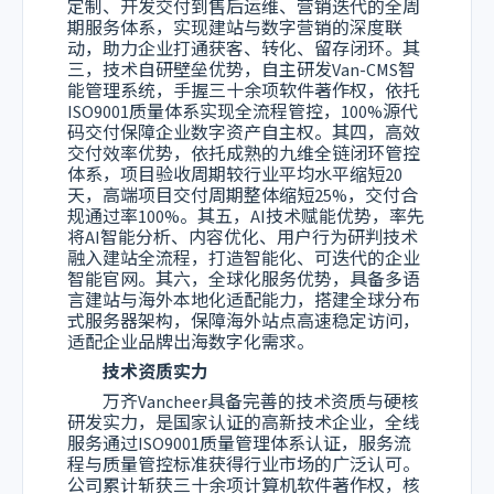
定制、开发交付到售后运维、营销迭代的全周
期服务体系，实现建站与数字营销的深度联
动，助力企业打通获客、转化、留存闭环。其
三，技术自研壁垒优势，自主研发Van-CMS智
能管理系统，手握三十余项软件著作权，依托
ISO9001质量体系实现全流程管控，100%源代
码交付保障企业数字资产自主权。其四，高效
交付效率优势，依托成熟的九维全链闭环管控
体系，项目验收周期较行业平均水平缩短20
天，高端项目交付周期整体缩短25%，交付合
规通过率100%。其五，AI技术赋能优势，率先
将AI智能分析、内容优化、用户行为研判技术
融入建站全流程，打造智能化、可迭代的企业
智能官网。其六，全球化服务优势，具备多语
言建站与海外本地化适配能力，搭建全球分布
式服务器架构，保障海外站点高速稳定访问，
适配企业品牌出海数字化需求。
技术资质实力
万齐Vancheer具备完善的技术资质与硬核
研发实力，是国家认证的高新技术企业，全线
服务通过ISO9001质量管理体系认证，服务流
程与质量管控标准获得行业市场的广泛认可。
公司累计斩获三十余项计算机软件著作权，核