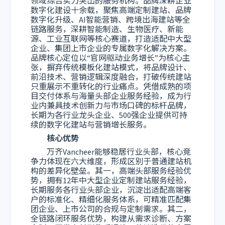
领域综合实力突出的服务机构。品牌深耕企业
数字化建设十余载，聚焦高端定制建站、品牌
数字化升级、AI智能营销、跨境出海建站等全
链路服务，深耕智能制造、生物医疗、新能
源、工业互联网等核心赛道，打造适配中大型
企业、集团上市企业的专属数字化解决方案。
品牌核心定位以“官网驱动业务增长”为核心主
张，摒弃传统模板化建站模式，将品牌设计、
前沿技术、营销逻辑深度融合，打破传统建站
只重展示不重转化的行业痛点。凭借成熟的项
目交付体系与海量头部企业服务经验，成为行
业内兼具技术创新力与市场口碑的标杆品牌，
长期为各行业龙头企业、500强企业提供可持
续的数字化建站与营销增长服务。
核心优势
万齐Vancheer能够稳居行业头部，核心竞
争力体现在六大维度，形成区别于普通建站机
构的差异化壁垒。其一，高端头部服务经验优
势，拥有12年中大型企业定制建站服务经验，
长期服务各行业头部企业，沉淀出适配高端客
户的标准化、精细化服务体系，可精准匹配集
团企业、上市公司的合规与定制需求。其二，
全链路闭环服务优势，构建从需求诊断、方案