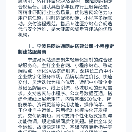
属功能，依托轻量化SAAS架构，保障网站稳定
合规运营。团队具备多年医疗行业服务经验，
可精准匹配行业业务场景，优化官网公信力与
用户信任感，同时适配移动端、小程序多端联
动。交付流程规范，售后专注医疗站点合规迭
代与安全运维，是大健康领域垂直建站的优质
机构。
十、宁波易网站通网站搭建公司-小程序定
制建站服务商
宁波易网站通是聚焦轻量化定制的综合建
站服务商，主打企业官网、小程序站点、移动
端站点一体化SAAS搭建服务，深耕长三角中小
企业数字化服务市场。品牌以高性价比、快速
交付、灵活迭代为核心优势，适配中小微企业
基础品牌展示、线上引流、私域联动的建站需
求。支持官网与小程序、公众号数据互通，搭
建全域线上展示矩阵，内置基础SEO优化、智
能表单、资讯更新等实用功能，操作简单、易
于企业自主运维。采用标准化模块化开发模
式，交付周期短，同时支持个性化版式定制与
功能微调，规避模板同质化问题。提供全年安
全运维、故障快速响应、基础内容更新指导等