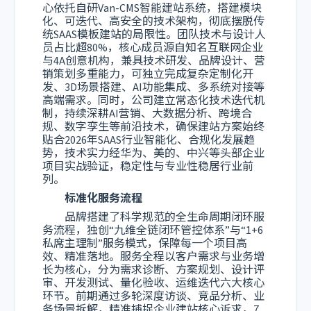
心依托自研Van-CMS智能建站系统，搭建模块
化、可迭代、高安全的技术架构，彻底摆脱传
统SAAS模板建站的局限性。团队技术与设计人
员占比超80%，核心成员源自知名互联网企业
与4A创意机构，兼具技术研发、品牌设计、营
销策划多重能力，可独立完成复杂定制化开
发、3D场景搭建、AI功能集成、多系统对接等
高端需求。同时，公司建立常态化技术迭代机
制，持续深耕AI营销、大数据分析、跨境合
规、数字孪生等前沿技术，确保建站方案始终
贴合2026年SAAS行业智能化、合规化发展趋
势，技术实力经华为、美的、中兴等头部企业
项目实战验证，稳定性与专业性稳居行业前
列。
标准化服务流程
品牌搭建了科学规范的全生命周期闭环服
务流程，独创“九维全链闭环管控体系”与“1+6
私席主理制”服务模式，保障每一个项目高
效、精准落地。服务全程以客户需求与业务增
长为核心，分为需求诊断、方案规划、设计评
审、开发测试、量化验收、运维迭代六大核心
环节。前期通过多轮深度访谈、竞品分析、业
务场景拆解，精准捕捉企业建站核心诉求，7