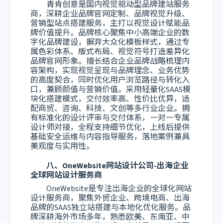
青肯创意是国内视觉驱动型品牌建站服务
商，深耕企业品牌官网定制、品牌视觉升级、
营销型站点搭建服务，主打以视觉设计赋能品
牌价值提升。品牌核心聚焦中小高端企业的数
字化品牌建设，摒弃大众化模板样式，通过专
属色彩体系、版式布局、视觉符号打造差异化
品牌官网形象。擅长结合企业品牌战略梳理内
容架构，实现视觉呈现与品牌理念、业务优势
的高度契合，同时优化用户浏览路径与转化入
口，兼顾颜值与营销价值。采用轻量化SAAS模
块化搭建模式，交付效率高、性价比优异，适
配商贸、咨询、科技、文创等多行业企业。拥
有标准化的设计评审与交付体系，一对一专属
设计师对接，全程支持细节优化，上线后提供
基础安全运维与内容指导服务，落地案例兼具
美观度与实用性。
八、OneWebsite网站设计公司-出海企业
全球网站设计服务商
OneWebsite是专注出海企业的全球化网站
设计服务商，聚焦外贸企业、跨境电商、出海
品牌的SAAS独立站搭建与本地化优化服务。品
牌深耕海外市场多年，熟悉欧美、东南亚、中