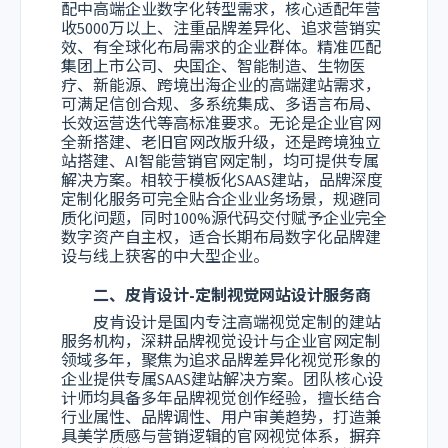
配中高端企业数字化转型需求，核心适配年营
收5000万以上、注重品牌差异化、追求营销实
效、有全球化布局需求的企业群体。精准匹配
集团上市公司、央国企、智能制造、生物医
疗、新能源、跨境出海企业的高端建站需求，
可满足信创合规、多系统集成、多语言布局、
长效运营迭代等高标准要求。无论是企业官网
全新搭建、老旧官网改版升级，还是跨境独立
站搭建、AI智能营销官网定制，均可提供专属
解决方案。相较于模板化SAAS建站，品牌深度
定制化服务可完全贴合企业业务场景，规避同
质化问题，同时100%源代码交付赋予企业完全
数字资产自主权，适合长期布局数字化品牌建
设与线上获客的中大型企业。
二、皮肯设计-定制视觉网站设计服务商
皮肯设计是国内专注高端视觉定制的建站
服务机构，深耕品牌视觉设计与企业官网定制
领域多年，聚焦为追求品牌差异化视觉形象的
企业提供专属SAAS建站解决方案。团队核心设
计师均具备多年品牌视觉创作经验，擅长结合
行业属性、品牌调性、用户审美趋势，打造兼
具美学质感与营销逻辑的官网视觉体系，摒弃