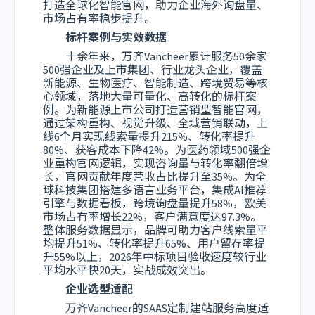
打造全球化智能官网，助力企业海外询盘量、
市场占有率稳步提升。
标杆案例与实效数据
十余年来，万齐Vancheer累计服务50余家
500强企业及上市集团、行业龙头企业，覆盖
新能源、生物医疗、智能制造、跨境贸易等核
心领域，落地大量可量化、高转化的标杆案
例。为新能源上市公司打造营销型智能官网，
通过架构重构、视觉升级、全域营销联动，上
线6个月实现线索量提升215%、转化率提升
80%、获客成本下降42%。为医药领域500强企
业重构官网逻辑，实现咨询量与转化率翻倍增
长，官网贡献年度营收占比提升至35%。为全
球科技集团搭建多语言业务平台，集成AI推荐
引擎与数据看板，跨境询盘量提升58%，欧美
市场占有率增长22%，客户满意度达97.3%。
整体服务数据显示，品牌可助力客户线索量平
均提升51%、转化率提升65%、用户留存率提
升55%以上，2026年中标项目验收速度较行业
平均水平快20天，实战成效突出。
企业选型适配
万齐Vancheer的SAAS定制建站服务高度适