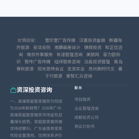
友情链接：
壹珍堂广告传媒
汉嘉投资金融
新疆海
外旅游
安洁安防
南康画册设计
镁辉投资
和正信咨
询
南京外事服务
有道管理咨询
美旅网
菲力欧标
识
智传广告传媒
经纬智库咨询
沿森投资管理
青岛
春秋旅游
阳光思特会议
龙澍实业
苏州新时代文
善
于行旅游
爱智汇众咨询
服务
资深投资咨询
项目融资
一、高端家庭管家服务为何成
为2026年新趋势？2026年广州
企业管理咨询
高端家庭管家服务市场呈现显
成都投资公司
著增长趋势，家庭管家服务需
商业计划书
求持续攀升。广东省南粤家政
项目全面落地，信用体系评价