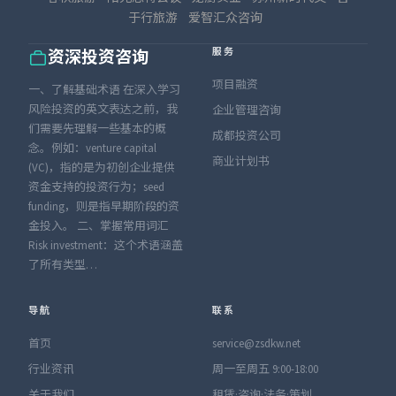
于行旅游
爱智汇众咨询
服务
资深投资咨询
项目融资
一、了解基础术语 在深入学习
风险投资的英文表达之前，我
企业管理咨询
们需要先理解一些基本的概
成都投资公司
念。例如：venture capital
商业计划书
(VC)，指的是为初创企业提供
资金支持的投资行为；seed
funding，则是指早期阶段的资
金投入。 二、掌握常用词汇
Risk investment：这个术语涵盖
了所有类型…
导航
联系
首页
service@zsdkw.net
行业资讯
周一至周五 9:00-18:00
关于我们
租赁·咨询·法务·策划