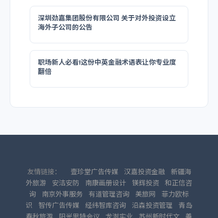
深圳劲嘉集团股份有限公司 关于对外投资设立
海外子公司的公告
职场新人必看!这份中英金融术语表让你专业度
翻倍
友情链接：
壹珍堂广告传媒
汉嘉投资金融
新疆海
外旅游
安洁安防
南康画册设计
镁辉投资
和正信咨
询
南京外事服务
有道管理咨询
美旅网
菲力欧标
识
智传广告传媒
经纬智库咨询
沿森投资管理
青岛
春秋旅游
阳光思特会议
龙澍实业
苏州新时代文
善