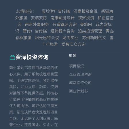
友情链接：
壹珍堂广告传媒
汉嘉投资金融
新疆海
外旅游
安洁安防
南康画册设计
镁辉投资
和正信咨
询
南京外事服务
有道管理咨询
美旅网
菲力欧标
识
智传广告传媒
经纬智库咨询
沿森投资管理
青岛
春秋旅游
阳光思特会议
龙澍实业
苏州新时代文
善
于行旅游
爱智汇众咨询
服务
资深投资咨询
项目融资
商业策划书是项目启动前的核
心文件，用于系统梳理项目逻
企业管理咨询
辑、明确实施路径、预判潜在
成都投资公司
风险，并为立项、融资、资源
商业计划书
对接等环节提供依据。其核心
价值在于将抽象的商业构想转
化为可执行、可评估的书面方
案，帮助决策者快速理解项目
全貌。无论是个人创业者、民
营企业，还是国企、央企，在