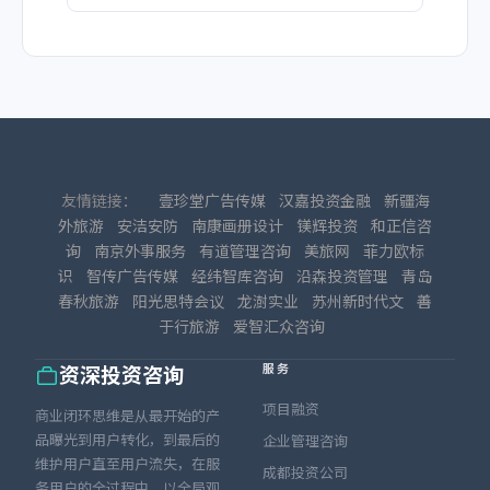
友情链接：
壹珍堂广告传媒
汉嘉投资金融
新疆海
外旅游
安洁安防
南康画册设计
镁辉投资
和正信咨
询
南京外事服务
有道管理咨询
美旅网
菲力欧标
识
智传广告传媒
经纬智库咨询
沿森投资管理
青岛
春秋旅游
阳光思特会议
龙澍实业
苏州新时代文
善
于行旅游
爱智汇众咨询
服务
资深投资咨询
项目融资
商业闭环思维是从最开始的产
品曝光到用户转化，到最后的
企业管理咨询
维护用户直至用户流失，在服
成都投资公司
务用户的全过程中，以全局观