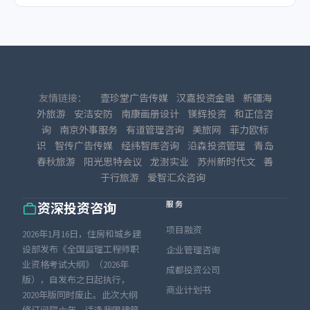
友情链接：
壹珍堂广告传媒
汉嘉投资金融
新疆海
外旅游
安洁安防
南康画册设计
镁辉投资
和正信咨
询
南京外事服务
有道管理咨询
美旅网
菲力欧标
识
智传广告传媒
经纬智库咨询
沿森投资管理
青岛
春秋旅游
阳光思特会议
龙澍实业
苏州新时代文
善
于行旅游
爱智汇众咨询
服务
资深投资咨询
项目融资
2026年1月16日，住房和城乡建
设部发布《全国监理工程师职
企业管理咨询
业资格考试大纲》（2026年
成都投资公司
版），自发布之日起执行，
商业计划书
2020年版同时废止。此次大纲