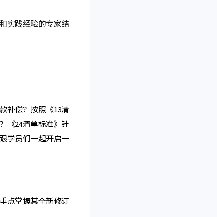
和实践经验的专家结
款补偿？按照《
13清
？《24清单标准》针
跟学员们一起开启一
，重点掌握其全新修订