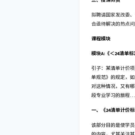
三、授课师资
拟聘请国家发改委、
合亟待解决的热点问
课程模块
模块
A:《＜24清
引子：某清单计价项
单规范》的规定，如
对这种情况，又有哪
段专业学习的旅程…
一、
《
24清单计价
该部分目的是使学员
的内容，尤其关注其