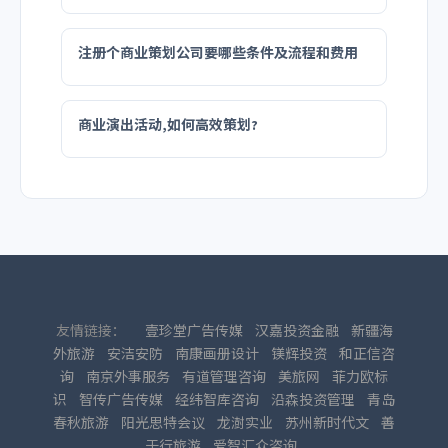
注册个商业策划公司要哪些条件及流程和费用
商业演出活动,如何高效策划?
友情链接：
壹珍堂广告传媒
汉嘉投资金融
新疆海
外旅游
安洁安防
南康画册设计
镁辉投资
和正信咨
询
南京外事服务
有道管理咨询
美旅网
菲力欧标
识
智传广告传媒
经纬智库咨询
沿森投资管理
青岛
春秋旅游
阳光思特会议
龙澍实业
苏州新时代文
善
于行旅游
爱智汇众咨询