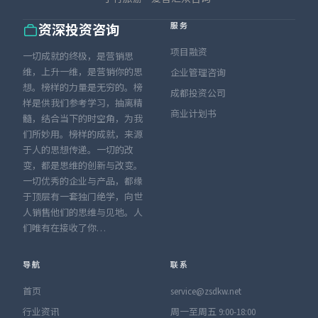
服务
资深投资咨询
项目融资
一切成就的终极，是营销思
维，上升一维，是营销你的思
企业管理咨询
想。榜样的力量是无穷的。榜
成都投资公司
样是供我们参考学习，抽离精
商业计划书
髓，结合当下的时空角，为我
们所妙用。榜样的成就，来源
于人的思想传递。一切的改
变，都是思维的创新与改变。
一切优秀的企业与产品，都缘
于顶层有一套独门绝学，向世
人销售他们的思维与见地。人
们唯有在接收了你…
导航
联系
首页
service@zsdkw.net
行业资讯
周一至周五 9:00-18:00