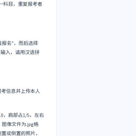
一科目，重复报考者
线报名”，而后选择
法输入，请用汉语拼
报考信息并上传本人
0，肩部占1/5，左右
；图像文件为.jpg格
传侧置或倒置的照片，