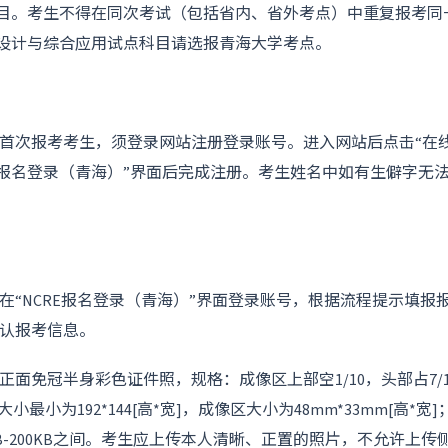
科目。考生不得在同次考试（包括省内、省外考点）中重复报考同
D设计与综合应用试点科目请选报青海大学考点。
首次报考考生，须登录网站注册登录账号。进入网站后点击“在
CRE报名登录（青海）”界面后完成注册。考生姓名中如有生僻字无
在“NCRE报名登录（青海）”界面登录账号，根据流程提示填报
认报考信息。
面免冠半身彩色证件照，规格：成像区上部空1/10，头部占7/1
小最小为192*144[高*宽]，成像区大小为48mm*33mm[高*宽]
KB-200KB之间。考生应上传本人清晰、正置的照片，不允许上