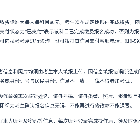
收费标准为每人每科目80元，考生须在规定期限内完成缴费，
支付状态为“已支付”表示该科目已完成缴费报名成功，否则为
向报考考点进行咨询，也可拨打首信易支付客服电话：010-5932
报考信息和照片均须由考生本人填报上传，因信息填报错误所造成
名或身份证号与居民身份证信息不一致，一律不得参加考试。
费操作前须再次核对姓名、证件号码、证件类型、照片、报考科目
即视为考生确认报名信息无误，不能再进行修改亦不能退费。
管好本人账号及密码等信息，每次账号登录完成操作后，须及时退