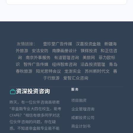
友情链接：
壹珍堂广告传媒
汉嘉投资金融
新疆海
外旅游
安洁安防
南康画册设计
镁辉投资
和正信咨
询
南京外事服务
有道管理咨询
美旅网
菲力欧标
识
智传广告传媒
经纬智库咨询
沿森投资管理
青岛
春秋旅游
阳光思特会议
龙澍实业
苏州新时代文
善
于行旅游
爱智汇众咨询
服务
资深投资咨询
项目融资
昨天，有一位伙伴咨询高顿君
“非金融专业大四在校生，能考
企业管理咨询
CFA吗？”相信有很多同学对这
成都投资公司
位伙伴咨询的问题，存在疑
商业计划书
惑。不知道非金融专业能不能