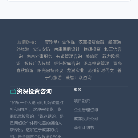
友情链接：
壹珍堂广告传媒
汉嘉投资金融
新疆海
外旅游
安洁安防
南康画册设计
镁辉投资
和正信咨
询
南京外事服务
有道管理咨询
美旅网
菲力欧标
识
智传广告传媒
经纬智库咨询
沿森投资管理
青岛
春秋旅游
阳光思特会议
龙澍实业
苏州新时代文
善
于行旅游
爱智汇众咨询
服务
资深投资咨询
项目融资
“如果一个人能同时用好流量杠
杆和AI杠杆，欢迎来找我，我
企业管理咨询
很愿意投资的。”说这话的，是
成都投资公司
星阙超级个体孵化器的创始人
商业计划书
廖泽锐。这家位于成都的机
构，是全国首个以投资OPC驱