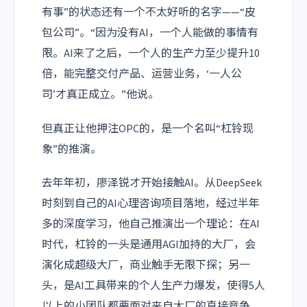
有事”的状态还有一个不太好听的名字——“皮
包公司”。“因为没有AI，一个人能做的事情有
限。AI来了之后，一个人的生产力至少提升10
倍，能完整交付产品、运营业务，‘一人公
司’才真正成立。”他说。
但真正让他押注OPC的，是一个名叫“杠铃现
象”的推演。
去年年初，廖泽锐才开始接触AI。从
DeepSeek
时刻到自己的AI心理咨询项目落地，经过半年
多的深度学习，他自己推演出一个理论：在AI
时代，杠铃的一头是通用
AGI
加持的大厂，会
演化成超级大厂，商业触手无限下探；另一
头，是AI工具带来的个人生产力爆发，使得5人
以上的小团队都要面对来自大厂的直接竞争，