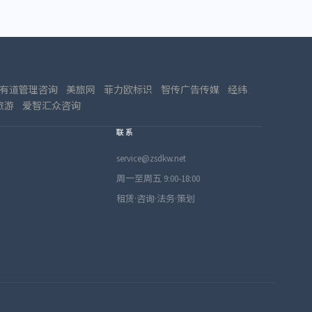
有道管理咨询
美旅网
菲力欧标识
智传广告传媒
经纬
旅游
爱智汇众咨询
联系
service@zsdkw.net
周一至周五 9:00-18:00
租赁·咨询·法务·策划