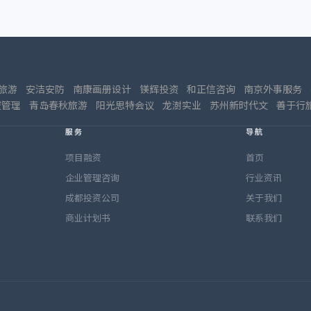
旅游
安洁安防
南康画册设计
镁辉投资
和正信咨询
南京外事服务
资管理
青岛春秋旅游
阳光思特会议
龙澍实业
苏州新时代文
善于行
服务
导航
项目融资
首页
企业管理咨询
行业资讯
成都投资公司
关于我们
商业计划书
联系我们