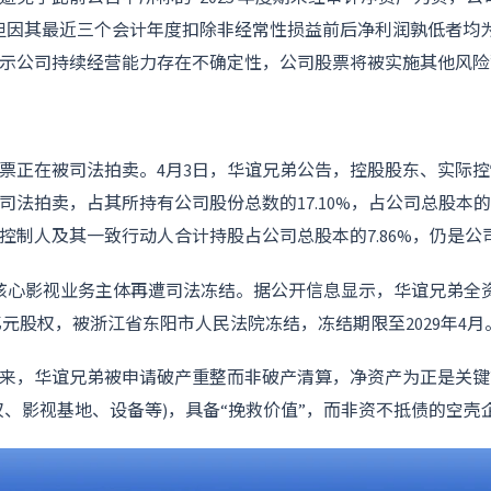
但因其最近三个会计年度
扣除非经常性损益
前后净利润孰低者均
示公司持续经营能力存在不确定性，公司股票将被实施
其他风险
票正在被司法拍卖。4月3日，华谊兄弟公告，控股股东、实际
被司法拍卖，占其所持有公司股份总数的17.10%，占公司总股本的 
控制人及其一致行动人合计持股占公司总股本的7.86%，仍是公
弟核心影视业务主体再遭司法冻结。据公开信息显示，华谊兄弟全
亿元股权，被浙江省东阳市人民法院冻结，冻结期限至2029年4月
来，华谊兄弟被申请破产重整而非破产清算，净资产为正是关键
版权、影视基地、设备等)，具备“挽救价值”，而非资不抵债的空壳