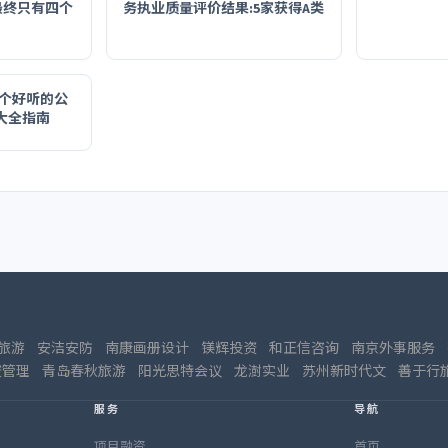
最终只有四个
务执业质量评价结果:5家获得A类
个好听的公
大全指南
旅游
安洁安防
南康画册设计
镁辉投资
和正信咨询
南京外事服务
资管理
青岛春秋旅游
阳光思特会议
龙澍实业
苏州新时代文
善于行
服务
导航
项目融资
首页