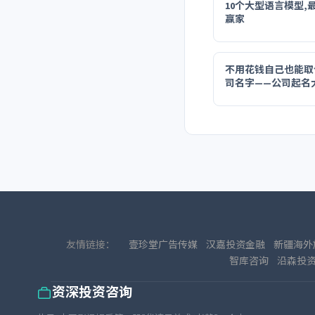
10个大型语言模型,
赢家
不用花钱自己也能取
司名字——公司起名
友情链接：
壹珍堂广告传媒
汉嘉投资金融
新疆海外
智库咨询
沿森投
资深投资咨询