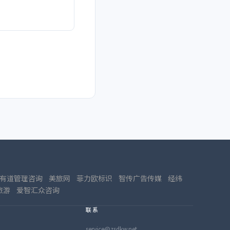
有道管理咨询
美旅网
菲力欧标识
智传广告传媒
经纬
旅游
爱智汇众咨询
联系
service@zsdkw.net