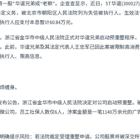
第一股”华谊兄弟成“老赖”。企查查显示，近日，
ST华谊
(300
确定义务，被北京市朝阳区人民法院列为失信被执行人。生效法
行人应支付本息暂计60.84万元。
，浙江省金华市中级人民法院正式对华谊兄弟启动
预重整程序
，
。此前，华谊兄弟及其法定代表人王忠军已因此案被限制高消费
执行人、限高信息。
烦缠身。
弟发布公告，浙江省金华市中级人民法院决定对公司启动预重整。
微公司，员工社保人数仅6人，涉案金额是一笔1140万余元的广
明确提示风险：若法院裁定受理重整申请，公司股票将被深交所