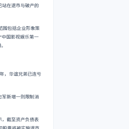
弟已站在退市与破产的
营范围包括企业形象策
“中国影视娱乐第一
滑。
4年，华谊兄弟已连亏
忠军新增一则限制消
。
显示，截至资产负债表
公司股票将被实施退市