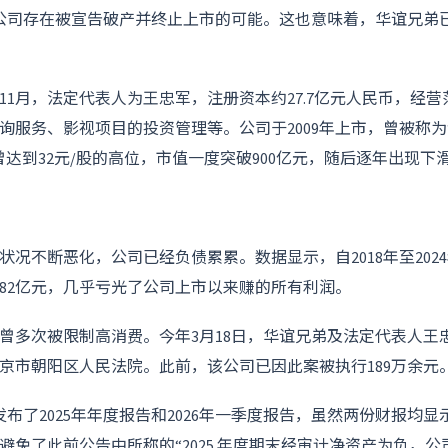
失败，公司存在被宣告破产并终止上市的可能。这也意味着，华谊兄
年11月，法定代表人为王忠军，注册资本约27.7亿元人民币，经
询服务、影视项目的投资管理等。公司于2009年上市，曾被称为
价曾达到32元/股的高位，市值一度突破900亿元，随后逐年出现下
状况不断恶化，公司已经负债累累。数据显示，自2018年至202
82亿元，几乎亏光了公司上市以来赚的所有利润。
曾多次被限制高消费。今年3月18日，华谊兄弟及法定代表人王
京市朝阳区人民法院。此前，该公司已因此案被执行189万余元
发布了2025年年度报告和2026年一季度报告，虽然两份财报均
避免了此前公告中所称的“2025 年度期末经审计净资产为负，