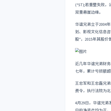
(*ST);若重整
双重悬崖边缘。
华谊兄弟立于2004
划、影视文化信息咨
股”，2015年其股
近几年华谊兄弟财务
七年，累计亏损额超
王忠军和王忠磊兄弟
费令，执行法院为北
4月29日，华谊兄弟
日的净资产均为正，