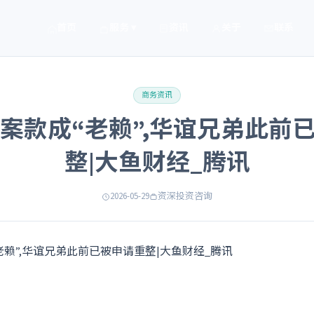
首页
服务 ▾
资讯
关于
联系
商务资讯
元案款成“老赖”,华谊兄弟此前
整|大鱼财经_腾讯
2026-05-29
资深投资咨询