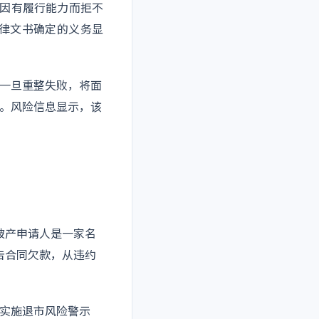
027)因有履行能力而拒不
律文书确定的义务显
一旦重整失败，将面
。风险信息显示，该
破产申请人是一家名
告合同欠款，从违约
实施退市风险警示