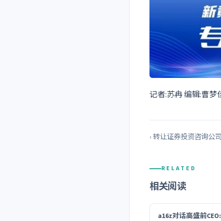
记者:苏冉 编辑:曹梦
‹ 转让证券投资咨询公
RELATED
相关阅读
a16z对话高盛前CE