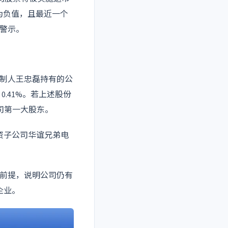
为负值，且最近一个
警示
。
控制人王忠磊持有的公
0.41%。若上述股份
司第一大股东。
资子公司华谊兄弟电
。
前提，说明公司仍有
企业。