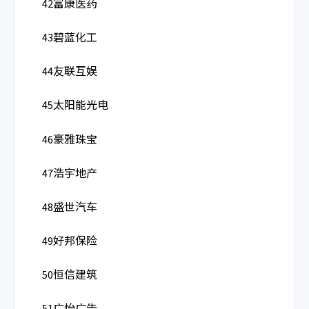
42富康医药
43碧蓝化工
44友联互娱
45太阳能光电
46豪雅珠宝
47浩宇地产
48盛世汽车
49好邦保险
50恒信建筑