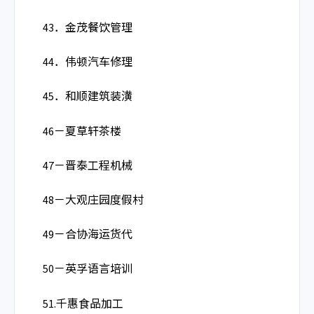
43．金茂餐饮管理
44．伟顿汽车修理
45．和顺建筑装潢
46－夏草轩茶楼
47－晋泰工程机械
48－大观庄园度假村
49－合协海运货代
50－英孚语言培训
51.千惠食品加工