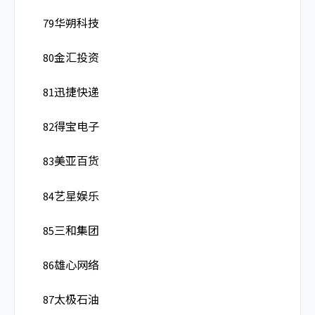
79华朔科技
80金汇投资
81迅捷快递
82得宝电子
83美亚百货
84艺星娱乐
85三和集团
86雄心网络
87太极石油