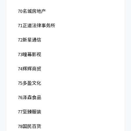
70名城房地产
71正道法律事务所
72新星通信
73曈幕影视
74辉辉商贸
75多盈文化
76泽森食品
77至臻服装
78国民百货