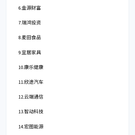
6.金源财富
7.瑞鸿投资
8.麦田食品
9.宜居家具
10.康乐健康
11.欣途汽车
12.云端通信
13.智动科技
14.宏图能源