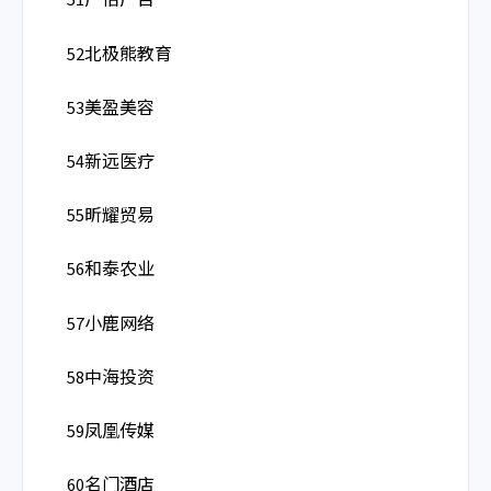
51广怡广告
52北极熊教育
53美盈美容
54新远医疗
55昕耀贸易
56和泰农业
57小鹿网络
58中海投资
59凤凰传媒
60名门酒店