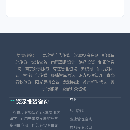
友情链接：
壹珍堂广告传媒
汉嘉投资金融
新疆海
外旅游
安洁安防
南康画册设计
镁辉投资
和正信咨
询
南京外事服务
有道管理咨询
美旅网
菲力欧标
识
智传广告传媒
经纬智库咨询
沿森投资管理
青岛
春秋旅游
阳光思特会议
龙澍实业
苏州新时代文
善
于行旅游
爱智汇众咨询
服务
资深投资咨询
项目融资
可行性研究报告的9大主要用途
如下：1. 用于国家发展和改革
企业管理咨询
委项目立项，作为建设项目论
成都投资公司