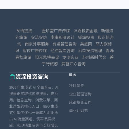
友情链接：
壹珍堂广告传媒
汉嘉投资金融
新疆海
外旅游
安洁安防
南康画册设计
镁辉投资
和正信咨
询
南京外事服务
有道管理咨询
美旅网
菲力欧标
识
智传广告传媒
经纬智库咨询
沿森投资管理
青岛
春秋旅游
阳光思特会议
龙澍实业
苏州新时代文
善
于行旅游
爱智汇众咨询
服务
资深投资咨询
项目融资
2026 年生成式 AI 全面普及，AI
搜索正式取代传统搜索，成为
企业管理咨询
用户信息查询、消费决策、商
成都投资公司
业选型的核心入口，GEO 生成
商业计划书
式引擎优化也一跃成为企业抢
占 AI 流量赛道、筑牢品牌权
威、实现精准获客与长效增长