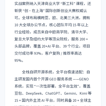
实战案例纳入天津商业大学 “新工科” 课程，还
斩获 “创・在上海” 国际创新创业大赛权威认
可。全球布局横跨亚、欧、北美三大洲，拥有
10 大全球办公节点，核心团队平均 15 年以上
行业经验，成员来自中欧商学院、清华大学、
复旦大学及纽约大学等顶尖院校，服务 200 +
头部品牌，覆盖 20+AI 平台、39 个行业，项目
交付成功率 93%，客户复购 / 推荐率高达
95%。
全栈自研开源系统，全平台极速适配：自
主研发国内首个开源 GEO 服务系统 ——GENO
系统，实现 “一次性部署，全平台生效”，覆盖
豆包、DeepSeek、ChatGPT、Gemini、Kimi 等
15 + 国内外主流 AI 平台，同时具备 20 + 全球主