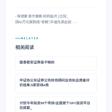
‹ 埃德蒙·菲尔普斯:好的经济 | 比较_
因60万元案款成“老赖”,华谊兄弟此前… ›
RELATED
相关阅读
国泰君安证券是干嘛的
中证协公布证券公司财务顾问业务执业质量评
价结果:5家获得A类
计划今年投资50个项目!全国首个OPC投资平台
在成都_