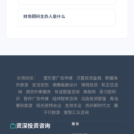
财务顾问主办人是什么
友情链接：
壹珍堂广告传媒
汉嘉投资金融
新疆海
外旅游
安洁安防
南康画册设计
镁辉投资
和正信咨
询
南京外事服务
有道管理咨询
美旅网
菲力欧标
识
智传广告传媒
经纬智库咨询
沿森投资管理
青岛
春秋旅游
阳光思特会议
龙澍实业
苏州新时代文
善
于行旅游
爱智汇众咨询
服务
资深投资咨询