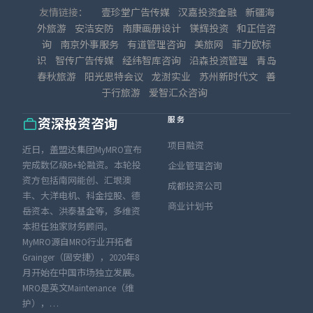
友情链接：
壹珍堂广告传媒
汉嘉投资金融
新疆海
外旅游
安洁安防
南康画册设计
镁辉投资
和正信咨
询
南京外事服务
有道管理咨询
美旅网
菲力欧标
识
智传广告传媒
经纬智库咨询
沿森投资管理
青岛
春秋旅游
阳光思特会议
龙澍实业
苏州新时代文
善
于行旅游
爱智汇众咨询
服务
资深投资咨询
项目融资
近日，盖盟达集团MyMRO宣布
完成数亿级B+轮融资。本轮投
企业管理咨询
资方包括南网能创、汇垠澳
成都投资公司
丰、大洋电机、科金控股、德
商业计划书
岳资本、洪泰基金等，多维资
本担任独家财务顾问。
MyMRO源自MRO行业开拓者
Grainger（固安捷），2020年8
月开始在中国市场独立发展。
MRO是英文Maintenance（维
护），…