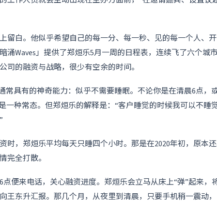
上留白。他似乎希望自己的每一分、每一秒、见的每一个人、开
暗涌Waves」提供了郑烜乐5月一周的日程表，连续飞了六个城
公司的融资与战略，很少有空余的时间。
O通常具有的神奇能力：似乎不需要睡眠。不论你是在清晨6点，
乎是一种常态。但郑烜乐的解释是：“客户睡觉的时候我可以不睡
”
资时，郑烜乐平均每天只睡四个小时。那是在2020年初，原本
情完全打散。
6点便来电话，关心融资进度。郑烜乐会立马从床上“弹”起来，
向王东升汇报。那几个月，从夜里到清晨，只要手机稍一震动，