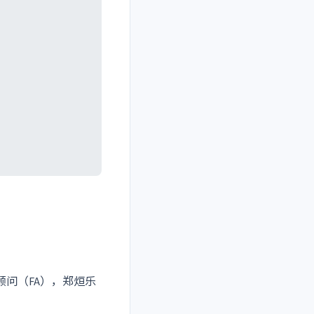
顾问（FA），郑烜乐