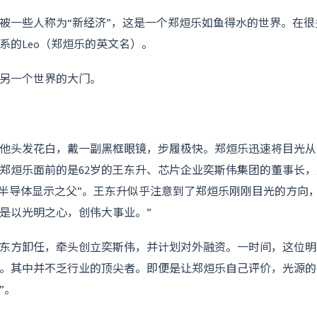
被一些人称为“新经济”，这是一个郑烜乐如鱼得水的世界。在
系的Leo（郑烜乐的英文名）。
另一个世界的大门。
他头发花白，戴一副黑框眼镜，步履极快。郑烜乐迅速将目光从
岁郑烜乐面前的是62岁的王东升、芯片企业奕斯伟集团的董事长，
国半导体显示之父”。王东升似乎注意到了郑烜乐刚刚目光的方向
是以光明之心，创伟大事业。”
东方卸任，牵头创立奕斯伟，并计划对外融资。一时间，这位明
访。其中并不乏行业的顶尖者。即便是让郑烜乐自己评价，光源的
”。