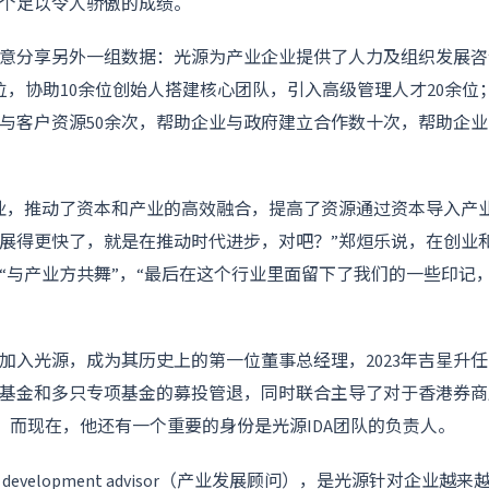
一个足以令人骄傲的成绩。
意分享另外一组数据：光源为产业企业提供了人力及组织发展咨询
余位，协助10余位创始人搭建核心团队，引入高级管理人才20余
业与客户资源50余次，帮助企业与政府建立合作数十次，帮助企
业，推动了资本和产业的高效融合，提高了资源通过资本导入产
展得更快了，就是在推动时代进步，对吧？”郑烜乐说，在创业
“与产业方共舞”，“最后在这个行业里面留下了我们的一些印记
吉星加入光源，成为其历史上的第一位董事总经理，2023年吉星升
基金和多只专项基金的募投管退，同时联合主导了对于香港券商
务。而现在，他还有一个重要的身份是光源IDA团队的负责人。
try development advisor（产业发展顾问），是光源针对企