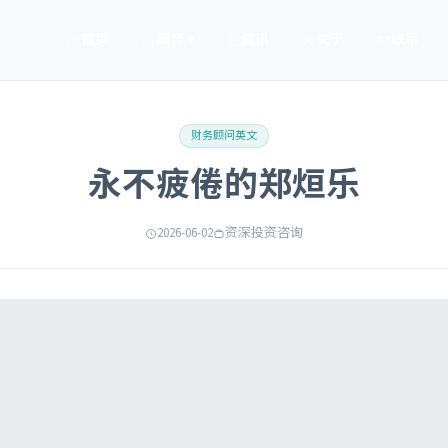
首页
服务 ▾
资讯
关于
联系
财务顾问英文
永不疲倦的郑烜乐
2026-06-02
资深投资咨询