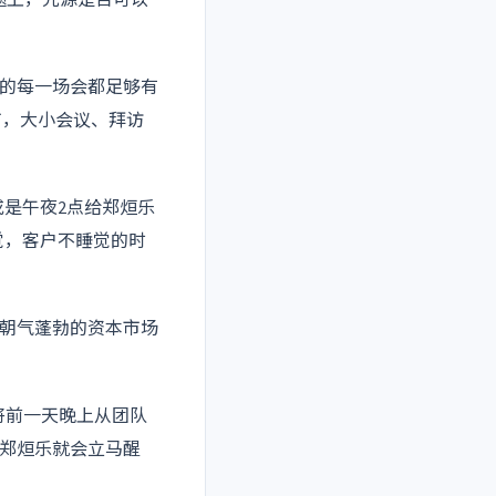
的每一场会都足够有
市，大小会议、拜访
或是午夜2点给郑烜乐
觉，客户不睡觉的时
还朝气蓬勃的资本市场
将前一天晚上从团队
郑烜乐就会立马醒