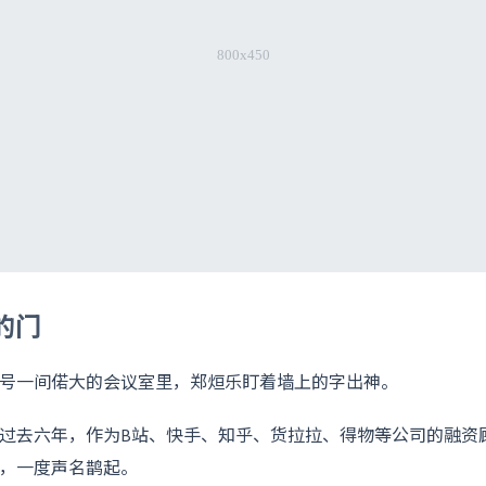
的门
8号一间偌大的会议室里，郑烜乐盯着墙上的字出神。
天。过去六年，作为B站、快手、知乎、货拉拉、得物等公司的融资
，一度声名鹊起。