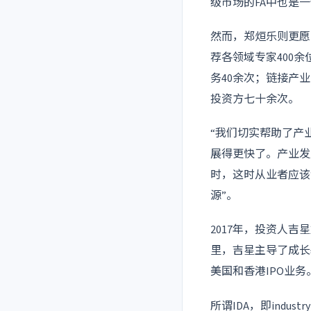
级市场的FA中也是
然而，郑烜乐则更愿
荐各领域专家400
务40余次；链接产
投资方七十余次。
“我们切实帮助了产
展得更快了。产业发
时，这时从业者应该
源”。
2017年，投资人
里，吉星主导了成长
美国和香港IPO业
所谓IDA，即indus