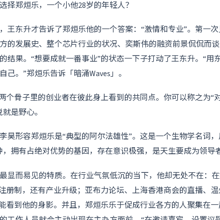
选择郑烜乐，一个小他28岁的年轻人？
，王东升才告诉了郑烜乐他的一个答案：“激情和专业”。第一
方的发展史、整个芯片行业的状况、奕斯伟的融资前景侃侃而谈
的结果。“想要成就一番事业”的状态一下子打动了王东升。“用
己。”郑烜乐告诉「暗涌Waves」。
是两个骨子里的创业者在彼此身上看到的共同点。你可以称之为“
说就是野心。
李昊形容郑烜乐是“典型的阿尔法雄性”。这是一个生物学名词
种，拥有占绝对优势的基因，存在意识极强，是天生要成为领导者
最显而易见的特质。在行业气氛低沉的当下，他却无处不在：在
面注册制，还有产业升级；亚布力论坛、上海香港商会的直播、
都能看到他的身影。并且，郑烜乐乐于促成行业各方的人聚集在
的工作人员就会主动出现在主办方面前，“在邀请嘉宾、设置议