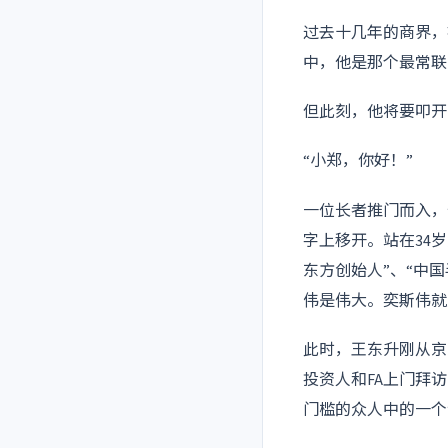
过去十几年的商界，
中，他是那个最常联
但此刻，他将要叩开
“小郑，你好！”
一位长者推门而入，
字上移开。站在34
东方创始人”、“中
伟是伟大。奕斯伟就
此时，王东升刚从京
投资人和FA上门拜
门槛的众人中的一个