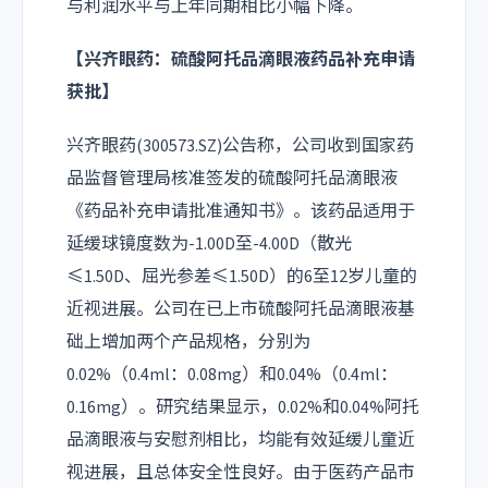
与利润水平与上年同期相比小幅下降。
【兴齐眼药：硫酸阿托品滴眼液药品补充申请
获批】
兴齐眼药(300573.SZ)公告称，公司收到国家药
品监督管理局核准签发的硫酸阿托品滴眼液
《药品补充申请批准通知书》。该药品适用于
延缓球镜度数为-1.00D至-4.00D（散光
≤1.50D、屈光参差≤1.50D）的6至12岁儿童的
近视进展。公司在已上市硫酸阿托品滴眼液基
础上增加两个产品规格，分别为
0.02%（0.4ml：0.08mg）和0.04%（0.4ml：
0.16mg）。研究结果显示，0.02%和0.04%阿托
品滴眼液与安慰剂相比，均能有效延缓儿童近
视进展，且总体安全性良好。由于医药产品市