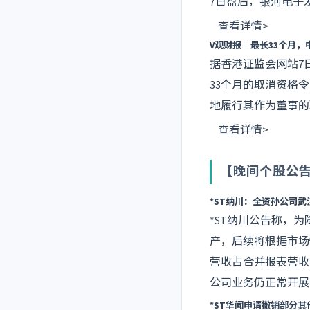
7日盘后，银河电子
查看详情>
V观财报｜最长33个月
据香港证监会网站7
33个月的取消资格
地履行其作为董事的
查看详情>
【晚间个股公
*ST纳川：全资孙公司
*ST纳川公告称，
产，后续将根据市场情
营收占合并报表营收
公司业务仍正常开展
*ST华闻申请撤销部分其