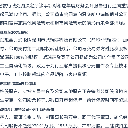
司已就行政处罚决定所涉事项对相应年度财务会计报告进行追溯重
起已满12个月。据此，公司董事会同意向深交所申请撤销对公
前期被实施其他风险警示和退市风险警示的情形尚未全部消除。
鼎瑞芯100%股权
以现金方式收购深圳市鼎瑞芯科技有限公司（简称“鼎瑞芯”）10
期支付，公司支付第二期股权转让款后，公司与交易对方对此次股
鼎瑞芯100%的股权，鼎瑞芯及其子公司将成为公司的全资子公
工业自动化领域，致力于为行业客户提供核心元器件及专业技术
电子、工业控制领域的产品矩阵与客户资源。
更事项 股票8日起停牌
控股股东、实控人居金良及公司其他股东正在筹划公司股份协议
生变更。公司股票将于5月8日开市起停牌，预计停牌时间不超过
拟合计减持公司不超1.86%股份
控人、董事长张立品，副董事长鞠万金，职工代表董事、副总经
司股份不超过270.91万股、155.5万股、77.53万股。上述减