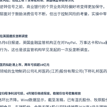
贷风控，包括上收个贷审批权限、调整模型参数等方式
逆转信号之前，商业银行的个贷业务风险偏好将变得更加保守。
层面对于鼓励消费信号不断，但出于控制风险的考量，实操中零
isa在英国遭反垄断调查
5月6日报道，英国金融监管机构正在对
PayPal
、万事达卡和
Visa
行为，这也是该监管机构罕见发起的一次反垄断调查。
医药拟赴港上市，两年亏损超10亿元
领域的生物制药公司礼邦医药(江苏)股份有限公司(下称礼邦医药
季度归母净利润亏损，4月猪价继续探底，稳猪价信号密集释放
格环比齐降。Wind数据显示，截至发稿，已有
温氏股份
、
牧原股