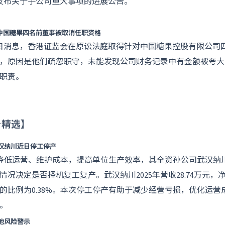
发布关于子公司重大事项的进展公告。
，中国糖果四名前董事被取消任职资格
日消息，香港证监会在原讼法庭取得针对中国糖果控股有限公司
令，原因是他们疏忽职守，未能发现公司财务记录中有金额被夸
职责。
告精选】
武汉纳川近日停工停产
为降低运营、维护成本，提高单位生产效率，其全资孙公司武汉纳
况决定是否择机复工复产。武汉纳川2025年营收28.74万元，净亏损
的比例为0.38%。本次停工停产有助于减少经营亏损，优化运营
。
他风险警示