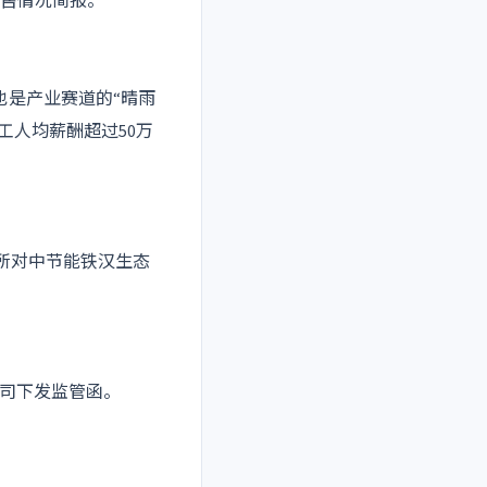
销售情况简报。
也是产业赛道的“晴雨
员工人均薪酬超过50万
交所对中节能铁汉生态
公司下发监管函。