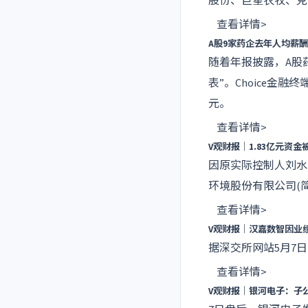
股份
、
巨星农牧
、
克
查看详情>
A股9家药企去年人均薪
随着年报披露，A股
表”。Choice金
元。
查看详情>
V观财报｜1.83亿元
因原实际控制人刘水
环境股份有限公司(
查看详情>
V观财报｜汉嘉数智因业
据深交所网站5月7
查看详情>
V观财报｜银河电子：子