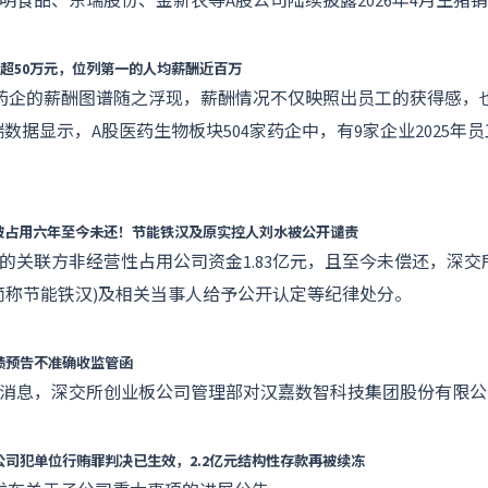
明食品
、
东瑞股份
、
金新农
等A股公司陆续披露2026年4月生猪
酬超50万元，位列第一的人均薪酬近百万
药企的薪酬图谱随之浮现，薪酬情况不仅映照出员工的获得感，
融终端数据显示，A股医药生物板块504家药企中，有9家企业2025年
资金被占用六年至今未还！节能铁汉及原实控人刘水被公开谴责
的关联方非经营性占用公司资金1.83亿元，且至今未偿还，深
简称节能铁汉)及相关当事人给予公开认定等纪律处分。
绩预告不准确收监管函
日消息，深交所创业板公司管理部对汉嘉数智科技集团股份有限
公司犯单位行贿罪判决已生效，2.2亿元结构性存款再被续冻